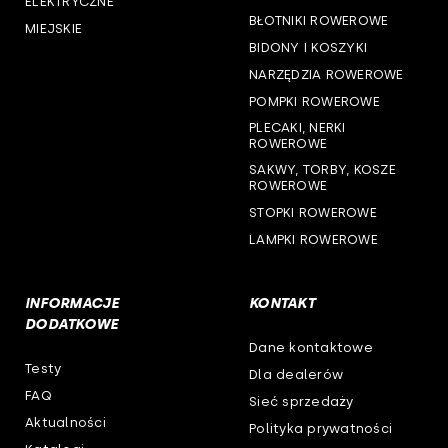
ELEKTRYCZNE
BŁOTNIKI ROWEROWE
MIEJSKIE
woj. warmińsko-mazurskie
BIDONY I KOSZYKI
NARZĘDZIA ROWEROWE
woj. wielkopolskie
POMPKI ROWEROWE
woj. zachodniopomorskie
PLECAKI, NERKI
ROWEROWE
SAKWY, TORBY, KOSZE
ROWEROWE
STOPKI ROWEROWE
LAMPKI ROWEROWE
INFORMACJE
KONTAKT
DODATKOWE
Dane kontaktowe
Testy
Dla dealerów
FAQ
Sieć sprzedaży
Aktualności
Polityka prywatności