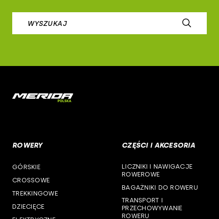
prologo
woj. lubuskie
WYSZUKAJ
airborne
woj. łódzkie
b-skin
woj. małopolskie
deone
woj. mazowieckie
cst
woj. opolskie
woj. podkarpackie
ROWERY
CZĘŚCI I AKCESORIA
woj. podlaskie
LICZNIKI I NAWIGACJE
GÓRSKIE
woj. pomorskie
ROWEROWE
CROSSOWE
BAGAŻNIKI DO ROWERU
woj. śląskie
TREKKINGOWE
TRANSPORT I
DZIECIĘCE
PRZECHOWYWANIE
woj. świętokrzyskie
ROWERU