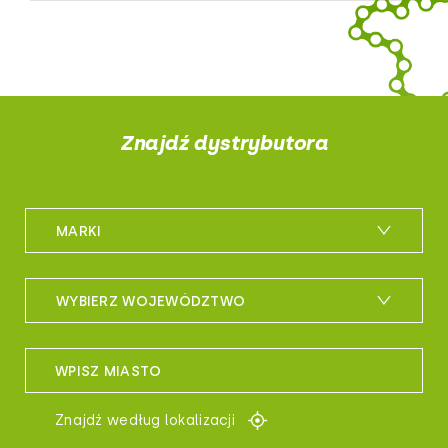
Znajdź dystrybutora
MARKI
m_bike
WYBIERZ WOJEWÓDZTWO
maxxis
woj. dolnośląskie
sportful
WPISZ MIASTO
woj. kujawsko-pomorskie
controltech
Znajdź według lokalizacji
woj. lubelskie